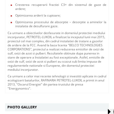
Cresterea recuperarii fractiei C3+ din sistemul de gaze de
ardere;
Optimizarea arderii la cuptoare;
Optimizarea procesului de absorptie – desorptie a aminelor la
instalatia de desulfurare gaze.
Ca urmare a obiectivelor desfasurate in domeniul protectiei mediului
inconjurator, PETROTEL-LUKOIL a finalizat la inceputul lunii mai 2015,
proiectul cel mai complex, din cadrul instalatiei de tratare a gazelor
de ardere de la FCC. Avand la baza licenta "BELCO TECHNOLOGIES
CORPORATIONS", proiectul a realizat reducerea emisiilor de oxizi de
sulf, oxizi de azot si pulberi. Rezultatele obtinute dupa punerea in
stare de operare a Instalatiei au fost exceptionale. Astfel, emisiile de
oxizi de sulf, oxizi de azot si pulberi au scazut sub limita impusa de
regulamentele nationale si Europene, din domeniul protectiei
mediului inconjurator.
Ca urmare a celor mai recente tehnologii si investitii aplicate in cadrul
ecologizarii batalurilor, RAFINARIA PETROTEL-LUKOIL a primit in anul
2013, "Oscarul Energiei" din partea trustului de presa
"Energynomics".
PHOTO GALLERY