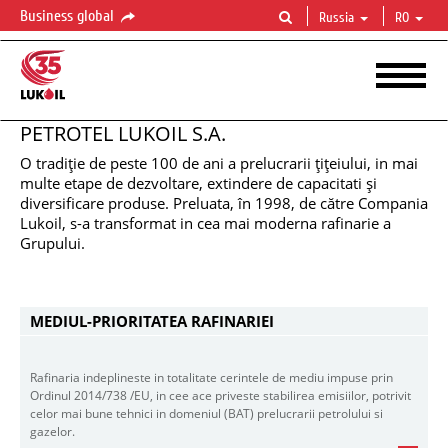
Business global
Russia
RO
PETROTEL LUKOIL S.A.
O tradiţie de peste 100 de ani a prelucrarii ţiţeiului, in mai
multe etape de dezvoltare, extindere de capacitati şi
diversificare produse. Preluata, în 1998, de către Compania
PETROTEL
LUKOIL
S.A.
Lukoil, s-a transformat in cea mai moderna rafinarie a
Fabricarea
produselor
petroliere
la
inalte
standarde
europene
Grupului.
MEDIUL-PRIORITATEA RAFINARIEI
Rafinaria indeplineste in totalitate cerintele de mediu impuse prin
Ordinul 2014/738 /EU, in cee ace priveste stabilirea emisiilor, potrivit
celor mai bune tehnici in domeniul (BAT) prelucrarii petrolului si
gazelor.