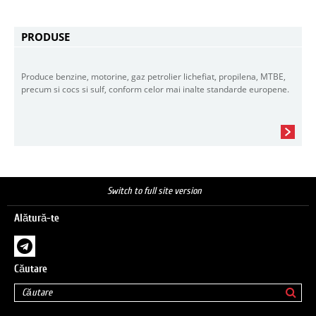
PRODUSE
Produce benzine, motorine, gaz petrolier lichefiat, propilena, MTBE,
precum si cocs si sulf, conform celor mai inalte standarde europene.
Switch to full site version
Alătură-te
Căutare