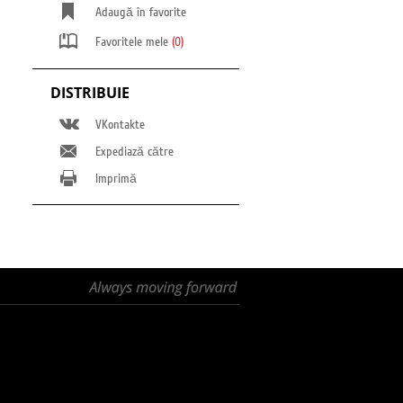
Adaugă în favorite
Favoritele mele
(0)
DISTRIBUIE
VKontakte
Expediază către
Imprimă