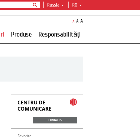
Russia
RO
A
A
A
ri
Produse
Responsabilități
CENTRU DE
COMUNICARE
CONTACTS
Favorite